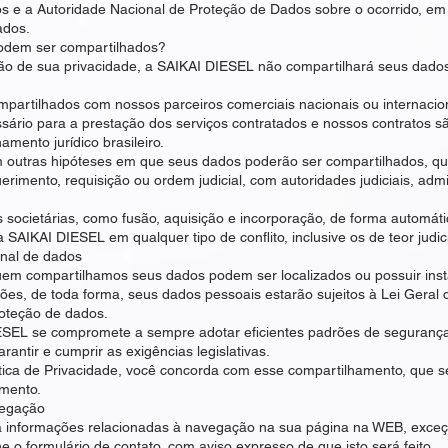
 e a Autoridade Nacional de Proteção de Dados sobre o ocorrido, em
ados.
odem ser compartilhados?
ão de sua privacidade, a SAIKAI DIESEL não compartilhará seus dado
partilhados com nossos parceiros comerciais nacionais ou internaci
ário para a prestação dos serviços contratados e nossos contratos s
mento jurídico brasileiro.
 outras hipóteses em que seus dados poderão ser compartilhados, qu
uerimento, requisição ou ordem judicial, com autoridades judiciais, adm
societárias, como fusão, aquisição e incorporação, de forma automáti
a SAIKAI DIESEL em qualquer tipo de conflito, inclusive os de teor judici
onal de dados
uem compartilhamos seus dados podem ser localizados ou possuir inst
ções, de toda forma, seus dados pessoais estarão sujeitos à Lei Gera
roteção de dados.
ESEL se compromete a sempre adotar eficientes padrões de segurança 
antir e cumprir as exigências legislativas.
tica de Privacidade, você concorda com esse compartilhamento, que se
umento.
vegação
 informações relacionadas à navegação na sua página na WEB, exceção
 o formulário de contato, com aviso expresso de que isto será feito.