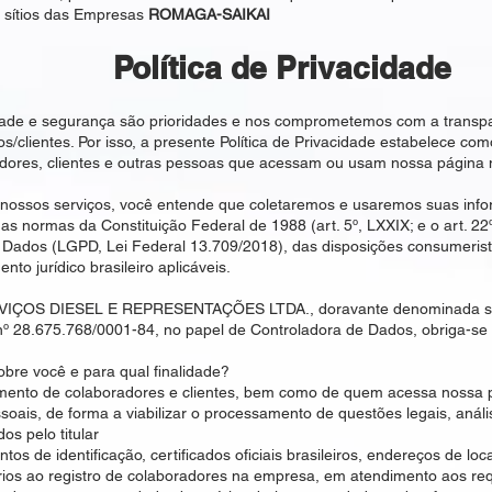
 sítios das Empresas
ROMAGA-SAIKAI
Política de Privacidade
dade e segurança são prioridades e nos comprometemos com a transpa
/clientes. Por isso, a presente Política de Privacidade estabelece como
dores, clientes e outras pessoas que acessam ou usam nossa página
 nossos serviços, você entende que coletaremos e usaremos suas inf
b as normas da Constituição Federal de 1988 (art. 5º, LXXIX; e o art. 2
Dados (LGPD, Lei Federal 13.709/2018), das disposições consumerist
o jurídico brasileiro aplicáveis.
RVIÇOS DIESEL E REPRESENTAÇÕES LTDA., doravante denominada si
º 28.675.768/0001-84, no papel de Controladora de Dados, obriga-se a
bre você e para qual finalidade?
mento de colaboradores e clientes, bem como de quem acessa nossa 
soais, de forma a viabilizar o processamento de questões legais, análi
os pelo titular
os de identificação, certificados oficiais brasileiros, endereços de lo
ios ao registro de colaboradores na empresa, em atendimento aos requ