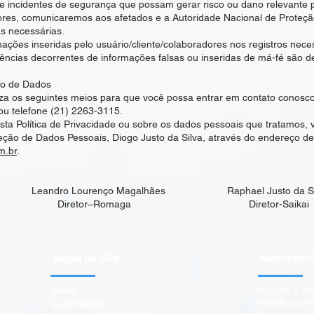
 incidentes de segurança que possam gerar risco ou dano relevante 
dores, comunicaremos aos afetados e a Autoridade Nacional de Proteçã
s necessárias.
mações inseridas pelo usuário/cliente/colaboradores nos registros nece
ncias decorrentes de informações falsas ou inseridas de má-fé são de
ão de Dados
za os seguintes meios para que você possa entrar em contato conosco p
u telefone (21) 2263-3115.
sta Política de Privacidade ou sobre os dados pessoais que tratamos,
ção de Dados Pessoais, Diogo Justo da Silva, através do endereço de
m.br
.
Leandro Lourenço Magalhães Raphael Justo da Si
Diretor–Romaga Diretor-Saikai
Mapa do Site
Atendimen
Home
Segunda a sex
Sábado das 8h
Quem Somos