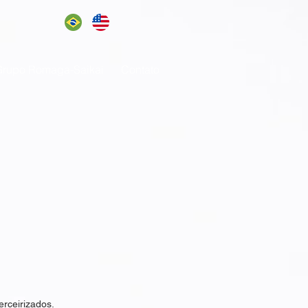
rupo Romaga-Saikai
Contato
erceirizados.