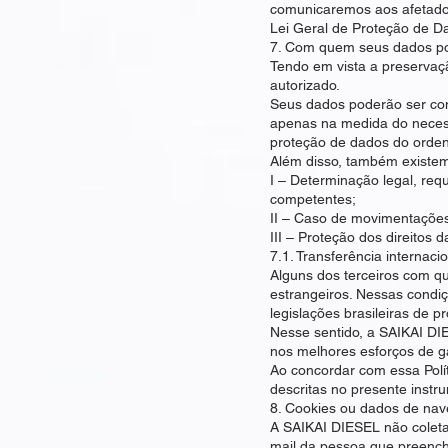
comunicaremos aos afetados
Lei Geral de Proteção de D
7. Com quem seus dados p
Tendo em vista a preservaç
autorizado.
Seus dados poderão ser com
apenas na medida do necess
proteção de dados do ordena
Além disso, também existem
I – Determinação legal, req
competentes;
II – Caso de movimentações 
III – Proteção dos direitos d
7.1. Transferência internaci
Alguns dos terceiros com q
estrangeiros. Nessas condi
legislações brasileiras de p
Nesse sentido, a SAIKAI DI
nos melhores esforços de gar
Ao concordar com essa Polí
descritas no presente instr
8. Cookies ou dados de na
A SAIKAI DIESEL não coleta
mail da pessoa que preenche