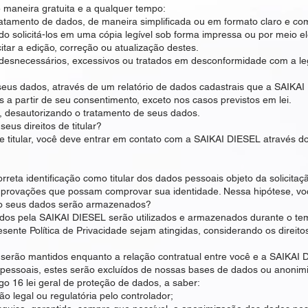
 maneira gratuita e a qualquer tempo:
ratamento de dados, de maneira simplificada ou em formato claro e com
 solicitá-los em uma cópia legível sob forma impressa ou por meio ele
citar a edição, correção ou atualização destes.
desnecessários, excessivos ou tratados em desconformidade com a le
e seus dados, através de um relatório de dados cadastrais que a SAIKAI 
s a partir de seu consentimento, exceto nos casos previstos em lei.
 desautorizando o tratamento de seus dados.
eus direitos de titular?
de titular, você deve entrar em contato com a SAIKAI DIESEL através d
rreta identificação como titular dos dados pessoais objeto da solicitaç
rovações que possam comprovar sua identidade. Nessa hipótese, voc
o seus dados serão armazenados?
dos pela SAIKAI DIESEL serão utilizados e armazenados durante o te
sente Política de Privacidade sejam atingidas, considerando os direito
serão mantidos enquanto a relação contratual entre você e a SAIKAI 
ssoais, estes serão excluídos de nossas bases de dados ou anonimi
go 16 lei geral de proteção de dados, a saber:
o legal ou regulatória pelo controlador;