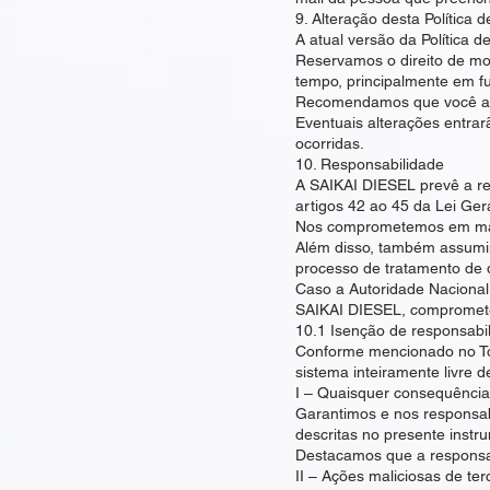
9. Alteração desta Política 
A atual versão da Política d
Reservamos o direito de mod
tempo, principalmente em f
Recomendamos que você a r
Eventuais alterações entra
ocorridas.
10. Responsabilidade
A SAIKAI DIESEL prevê a r
artigos 42 ao 45 da Lei Ger
Nos comprometemos em mante
Além disso, também assumim
processo de tratamento de 
Caso a Autoridade Nacional
SAIKAI DIESEL, compromet
10.1 Isenção de responsabi
Conforme mencionado no Tó
sistema inteiramente livre 
I – Quaisquer consequências
Garantimos e nos responsab
descritas no presente instr
Destacamos que a responsab
II – Ações maliciosas de t