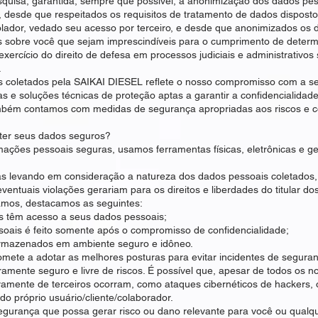
squisa, garantida, sempre que possível, a anonimização dos dados pes
ro, desde que respeitados os requisitos de tratamento de dados disposto
olador, vedado seu acesso por terceiro, e desde que anonimizados os 
s sobre você que sejam imprescindíveis para o cumprimento de determin
exercício do direito de defesa em processos judiciais e administrativo
.
coletados pela SAIKAI DIESEL reflete o nosso compromisso com a se
 soluções técnicas de proteção aptas a garantir a confidencialidade, 
ambém contamos com medidas de segurança apropriadas aos riscos e c
ter seus dados seguros?
ações pessoais seguras, usamos ferramentas físicas, eletrônicas e ge
s levando em consideração a natureza dos dados pessoais coletados, o
ventuais violações gerariam para os direitos e liberdades do titular do
amos, destacamos as seguintes:
s têm acesso a seus dados pessoais;
oais é feito somente após o compromisso de confidencialidade;
rmazenados em ambiente seguro e idôneo.
ete a adotar as melhores posturas para evitar incidentes de seguran
amente seguro e livre de riscos. É possível que, apesar de todos os 
vamente de terceiros ocorram, como ataques cibernéticos de hackers
do próprio usuário/cliente/colaborador.
egurança que possa gerar risco ou dano relevante para você ou qualqu