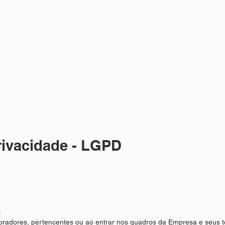
Home
Quem Somos
Serviços
Galeria
QSMS
G
Privacidade - LGPD
S
boradores, pertencentes ou ao entrar nos quadros da Empresa e seus t