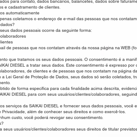
dados para contato, dados bancários, balancetes, dados sobre faturam
scos e cadastramento de clientes.
dos automaticamente
penas coletamos o endereço de e-mail das pessoas que nos contatam 
 dados?
 seus dados pessoais ocorre da seguinte forma:
colaboradores
lientes
ail de pessoas que nos contatam através da nossa página na WEB (for
ento que tratamos os seus dados pessoais. O consentimento é a manife
SAIKAI DIESEL a tratar seus dados. Este consentimento é expresso por
 colaboradores, de clientes e de pessoas que nos contatam na página 
a Lei Geral de Proteção de Dados, seus dados só serão coletados, 
mento.
btido de forma específica para cada finalidade acima descrita, evide
AIKAI DIESEL para com seus usuários/clientes/colaboradores, seguindo
 os serviços da SAIKAI DIESEL e fornecer seus dados pessoais, você e
de Privacidade, além de conhecer seus direitos e como exercê-los.
nhum custo, você poderá revogar seu consentimento.
s?
seus usuários/clientes/colaboradores seus direitos de titular previstos