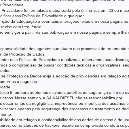
de Privacidade
e Privacidade foi formulada e atualizada pela última vez em: 23 de mai
ificar essa Política de Privacidade a qualquer
unção da adequação a eventuais alterações feitas em nossa página na 
evise com frequência.
rão em vigor a partir de sua publicação em nossa página e sempre lhe
esponsabilidade dos agentes que atuam nos processos de tratamento
al de Proteção de Dados.
r esta Política de Privacidade atualizada, observando suas disposi
os o compromisso de buscar condições técnicas e organizativas, seg
dados.
 de Proteção de Dados exija a adoção de providências em relação ao 
emo-nos a segui-las.
lidade
pico 6, embora adotemos elevados padrões de segurança a fim de evi
de riscos. Nesse sentido, a SAIKAI DIESEL não se responsabiliza por:
 decorrentes da negligência, imprudência ou imperícia dos usuários e
ilizamos apenas pela segurança dos processos de tratamento de dad
umento.
ilidade em relação à confidencialidade dos dados de acesso é do usu
erceiros, como ataques de hackers, exceto se comprovada conduta culp