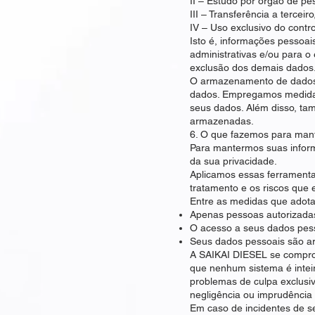
II – Estudo por órgão de pe
III – Transferência a tercei
IV – Uso exclusivo do contr
Isto é, informações pessoai
administrativas e/ou para o 
exclusão dos demais dados
O armazenamento de dados 
dados. Empregamos medidas e
seus dados. Além disso, t
armazenadas.
6. O que fazemos para man
Para mantermos suas inform
da sua privacidade.
Aplicamos essas ferramenta
tratamento e os riscos que e
Entre as medidas que adot
Apenas pessoas autorizada
O acesso a seus dados pess
Seus dados pessoais são a
A SAIKAI DIESEL se comprom
que nenhum sistema é inteir
problemas de culpa exclusi
negligência ou imprudência 
Em caso de incidentes de s